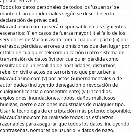
apostar en Webs.
Todos los datos personales de todos los 'usuarios' se
mantendrán confidenciales según se describe en la
declaración de privacidad.
MacauCasino.com
no será responsable en los siguientes
escenarios: (i) en casos de fuerza mayor (ii) el fallo de los
servidores de
MacauCasino.com
o cualquier parte (iii) por
retrasos, pérdidas, errores u omisiones que den lugar por
el fallo de cualquier telecomunicación u otro sistema de
transmisión de datos (iv) por cualquier pérdida como
resultado de un estallido de hostilidades, disturbios,
rebelión civil o actos de terrorismo que perturben a
MacauCasino.com
(v) por actos Gubernamentales o de
autoridades (incluyendo denegación o revocación de
cualquier licencia o consentimiento) (vi) incendios,
explosiones, inundaciones, robos, daños maliciosos,
huelgas, cierre o acciones industriales de cualquier tipo.
Usar la tecnología de encriptación más potente disponible,
MacauCasino.com
ha realizado todos los esfuerzos
razonables para asegurar que todos los datos, incluyendo
contraseñas, nombres de usuario, y datos de pago,