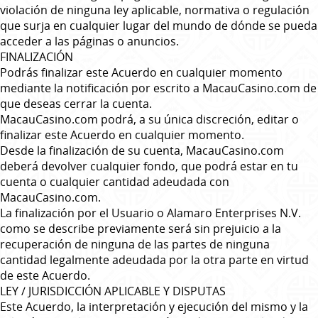
violación de ninguna ley aplicable, normativa o regulación
que surja en cualquier lugar del mundo de dónde se pueda
acceder a las páginas o anuncios.
FINALIZACIÓN
Podrás finalizar este Acuerdo en cualquier momento
mediante la notificación por escrito a
MacauCasino.com
de
que deseas cerrar la cuenta.
MacauCasino.com
podrá, a su única discreción, editar o
finalizar este Acuerdo en cualquier momento.
Desde la finalización de su cuenta,
MacauCasino.com
deberá devolver cualquier fondo, que podrá estar en tu
cuenta o cualquier cantidad adeudada con
MacauCasino.com
.
La finalización por el Usuario o Alamaro Enterprises N.V.
como se describe previamente será sin prejuicio a la
recuperación de ninguna de las partes de ninguna
cantidad legalmente adeudada por la otra parte en virtud
de este Acuerdo.
LEY /
JURISDICCIÓN APLICABLE Y DISPUTAS
Este Acuerdo, la interpretación y ejecución del mismo y la