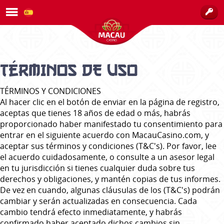
TÉRMINOS DE USO
TÉRMINOS
Y CONDICIONES
Al hacer clic en el botón de enviar en la página de registro,
aceptas que tienes 18 años de edad o más, habrás
proporcionado haber manifestado tu consentimiento para
entrar en el siguiente acuerdo con
MacauCasino.com
, y
aceptar sus términos y condiciones (T&C's). Por favor, lee
el acuerdo cuidadosamente, o consulte a un asesor legal
en tu jurisdicción si tienes cualquier duda sobre tus
derechos y obligaciones, y mantén copias de tus informes.
De vez en cuando, algunas cláusulas de los (T&C's) podrán
cambiar y serán actualizadas en consecuencia. Cada
cambio tendrá efecto inmediatamente, y habrás
confirmado haber aceptado dichos cambios sin