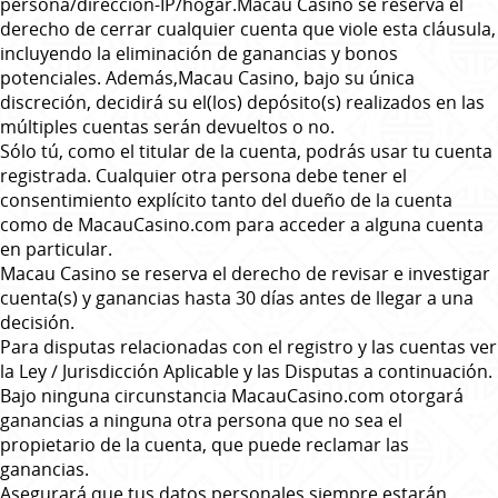
persona/dirección-IP/hogar.Macau Casino se reserva el
derecho de cerrar cualquier cuenta que viole esta cláusula,
incluyendo la eliminación de ganancias y bonos
potenciales. Además,Macau Casino, bajo su única
discreción, decidirá su el(los) depósito(s) realizados en las
múltiples cuentas serán devueltos o no.
Sólo tú, como el titular de la cuenta, podrás usar tu cuenta
registrada. Cualquier otra persona debe tener el
consentimiento explícito tanto del dueño de la cuenta
como de
MacauCasino.com
para acceder a alguna cuenta
en particular.
Macau Casino se reserva el derecho de revisar e investigar
cuenta(s) y ganancias hasta 30 días antes de llegar a una
decisión.
Para disputas relacionadas con el registro y las cuentas ver
la Ley / Jurisdicción Aplicable y las Disputas a continuación.
Bajo ninguna circunstancia
MacauCasino.com
otorgará
ganancias a ninguna otra persona que no sea el
propietario de la cuenta, que puede reclamar las
ganancias.
Asegurará que tus datos personales siempre estarán