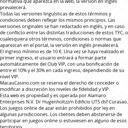
normativa que aparezca en la web, la versión en inglés
prevalecerá.
Todas las versiones lingüísticas de estos términos y
condiciones deben reflejar los mismos principios. Las
versiones originales se han redactado en inglés, y en caso
de conflicto entre las distintas traducciones de estos TYC, o
cualesquiera otros términos, condiciones o normas que
aparezcan en el portal, la versión en inglés prevalecerá.
El ingreso mínimo es de 10 €. Una vez se haya realizado el
primer ingreso, el usuario entrará a formar parte
automáticamente del Club VIP, con una bonificación de
entre el 10% y el 30% en cada ingreso, dependiendo de su
nivel VIP.
MacauCasino.com
se reserva el derecho de conceder o
modificar a discreción los niveles de fidelidad y VIP.
Esta web es propiedad y es operada por Alamaro
Enterprises N.V. Dr Hugenholtzz/n Edificio UTS dsf Curasao.
Los juegos online de azar están prohibidos por ley en
algunas jurisdicciones. Los clientes deben abstenerse de
participar en juegos online si estuviesen en alguno de esos
territorios.