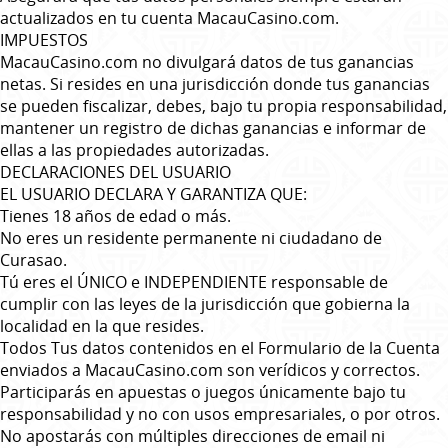
actualizados en tu cuenta
MacauCasino.com
.
IMPUESTOS
MacauCasino.com
no divulgará datos de tus ganancias
netas. Si resides en una jurisdicción donde tus ganancias
se pueden fiscalizar, debes, bajo tu propia responsabilidad,
mantener un registro de dichas ganancias e informar de
ellas a las propiedades autorizadas.
DECLARACIONES
DEL USUARIO
EL USUARIO DECLARA Y GARANTIZA QUE:
Tienes 18 años de edad o más.
No eres un residente permanente ni ciudadano de
Curasao.
Tú eres el ÚNICO e INDEPENDIENTE responsable de
cumplir con las leyes de la jurisdicción que gobierna la
localidad en la que resides.
Todos Tus datos contenidos en el Formulario de la Cuenta
enviados a
MacauCasino.com
son verídicos y correctos.
Participarás en apuestas o juegos únicamente bajo tu
responsabilidad y no con usos empresariales, o por otros.
No apostarás con múltiples direcciones de email ni