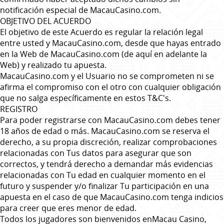
notificación especial de
MacauCasino.com
.
OBJETIVO
DEL ACUERDO
El objetivo de este Acuerdo es regular la relación legal
entre usted y
MacauCasino.com
, desde que hayas entrado
en la Web de
MacauCasino.com
(de aquí en adelante la
Web) y realizado tu apuesta.
MacauCasino.com
y el Usuario no se comprometen ni se
afirma el compromiso con el otro con cualquier obligación
que no salga específicamente en estos T&C's.
REGISTRO
Para poder registrarse con
MacauCasino.com
debes tener
18 años de edad o más.
MacauCasino.com
se reserva el
derecho, a su propia discreción, realizar comprobaciones
relacionadas con Tus datos para asegurar que son
correctos, y tendrá derecho a demandar más evidencias
relacionadas con Tu edad en cualquier momento en el
futuro y suspender y/o finalizar Tu participación en una
apuesta en el caso de que
MacauCasino.com
tenga indicios
para creer que eres menor de edad.
Todos los jugadores son bienvenidos enMacau Casino,