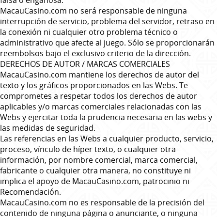
falsa o engañosa.
MacauCasino.com
no será responsable de ninguna
interrupción de servicio, problema del servidor, retraso en
la conexión ni cualquier otro problema técnico o
administrativo que afecte al juego. Sólo se proporcionarán
reembolsos bajo el exclusivo criterio de la dirección.
DERECHOS DE AUTOR /
MARCAS COMERCIALES
MacauCasino.com
mantiene los derechos de autor del
texto y los gráficos proporcionados en las Webs. Te
comprometes a respetar todos los derechos de autor
aplicables y/o marcas comerciales relacionadas con las
Webs y ejercitar toda la prudencia necesaria en las webs y
las medidas de seguridad.
Las referencias en las Webs a cualquier producto, servicio,
proceso, vínculo de híper texto, o cualquier otra
información, por nombre comercial, marca comercial,
fabricante o cualquier otra manera, no constituye ni
implica el apoyo de
MacauCasino.com
, patrocinio ni
Recomendación.
MacauCasino.com
no es responsable de la precisión del
contenido de ninguna página o anunciante, o ninguna