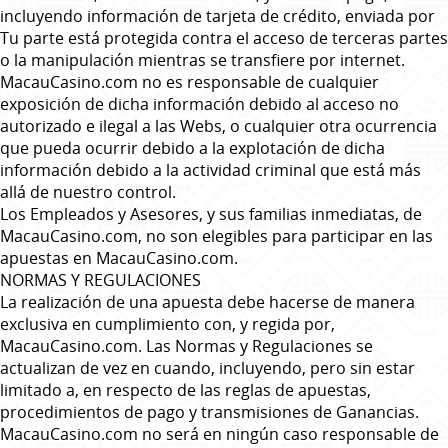
incluyendo información de tarjeta de crédito, enviada por
Tu parte está protegida contra el acceso de terceras partes
o la manipulación mientras se transfiere por internet.
MacauCasino.com
no es responsable de cualquier
exposición de dicha información debido al acceso no
autorizado e ilegal a las Webs, o cualquier otra ocurrencia
que pueda ocurrir debido a la explotación de dicha
información debido a la actividad criminal que está más
allá de nuestro control.
Los Empleados y Asesores, y sus familias inmediatas, de
MacauCasino.com
, no son elegibles para participar en las
apuestas en
MacauCasino.com
.
NORMAS
Y REGULACIONES
La realización de una apuesta debe hacerse de manera
exclusiva en cumplimiento con, y regida por,
MacauCasino.com
. Las Normas y Regulaciones se
actualizan de vez en cuando, incluyendo, pero sin estar
limitado a, en respecto de las reglas de apuestas,
procedimientos de pago y transmisiones de Ganancias.
MacauCasino.com
no será en ningún caso responsable de